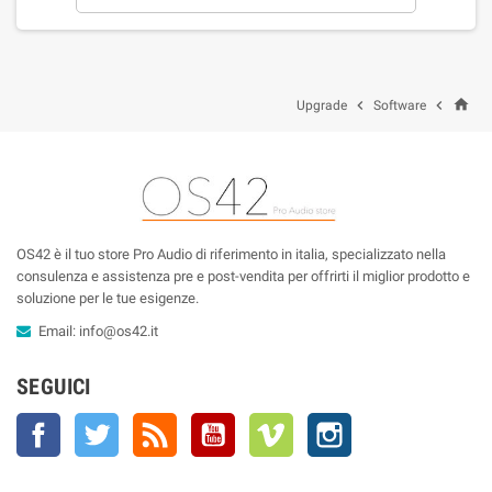
home


Upgrade
Software
OS42 è il tuo store Pro Audio di riferimento in italia, specializzato nella
consulenza e assistenza pre e post-vendita per offrirti il miglior prodotto e
soluzione per le tue esigenze.
Email:
info@os42.it
SEGUICI
Facebook
Twitter
Rss
YouTube
Vimeo
Instagram