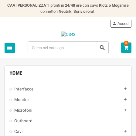
CAVI PERSONALIZZATI
pronti in
24/48 ore
con cavo
Klotz o Mogami
e
connettori
Neutrik.
Scrivici ora!
.
Accedi

0



HOME
Interfacce

Monitor

Microfoni

Outboard
Cavi
