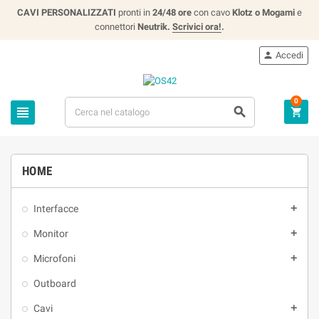
CAVI PERSONALIZZATI
pronti in
24/48 ore
con cavo
Klotz o Mogami
e
connettori
Neutrik.
Scrivici ora!
.
Accedi

0



HOME
Interfacce

Monitor

Microfoni

Outboard
Cavi
