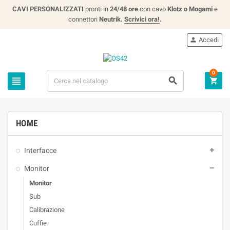
CAVI PERSONALIZZATI
pronti in
24/48 ore
con cavo
Klotz o Mogami
e
connettori
Neutrik.
Scrivici ora!
.
Accedi

0



HOME
Interfacce

Monitor

Monitor
Sub
Calibrazione
Cuffie